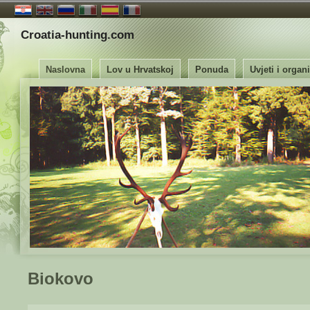
Croatia-hunting.com
Naslovna
Lov u Hrvatskoj
Ponuda
Uvjeti i organ
Biokovo